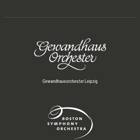
Facebook
Instagram
Idagio
Twitter
Gewandhausorchester Leipzig