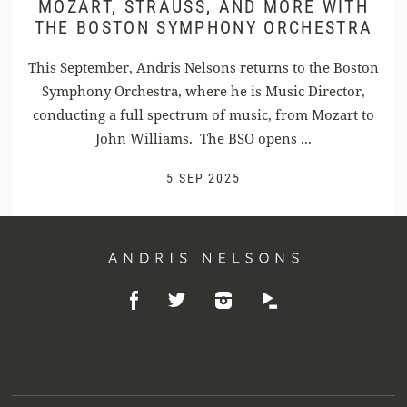
MOZART, STRAUSS, AND MORE WITH
THE BOSTON SYMPHONY ORCHESTRA
This September, Andris Nelsons returns to the Boston
Symphony Orchestra, where he is Music Director,
conducting a full spectrum of music, from Mozart to
John Williams. The BSO opens ...
5 SEP 2025
Andris
Like
Follow
Listen
Nelsons
Follow
on
on
on
on
Facebook
Instagram
Idagio
Twitter