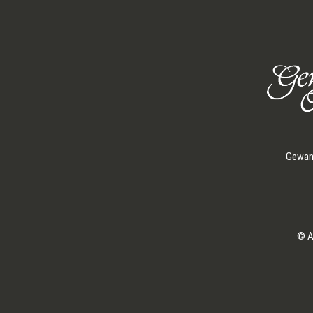
Gewand
© A