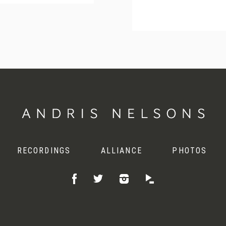
RECORDINGS
ALLIANCE
PHOTOS
Like
Follow
Listen
Follow
on
on
on
on
Facebook
Instagram
Idagio
Twitter