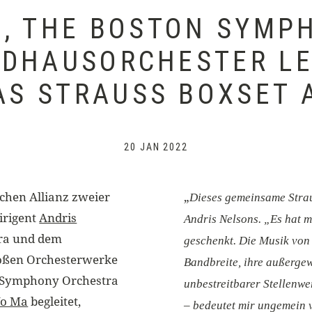
S, THE BOSTON SYMP
DHAUSORCHESTER LE
AS STRAUSS BOXSET 
20 JAN 2022
chen Allianz zweier
„
Dieses gemeinsame Straus
irigent
Andris
Andris Nelsons. „Es hat m
ra und dem
geschenkt. Die Musik von
roßen Orchesterwerke
Bandbreite, ihre außerge
on Symphony Orchestra
unbestreitbarer Stellenwe
Yo Ma
begleitet,
– bedeutet mir ungemein vi