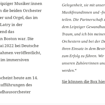
eipziger Musiker:innen
Gelegenheit, sie mit unse
en die beiden Orchester
Musikfreundinnen und -fr
er und Orgel, das im
teilen. Die Partnerschaf
Latry in der
dem Leipziger Gewandhaus
end das
Traum, und ich bin meine
n Boston war. Die
Orchestern und bei der 
ai 2022 bei Deutsche
ihren Einsatz in dem Best
ahmen veröffentlicht,
zum Erfolg zu führen. Wi
s im immersiven
unseren Zuhörerinnen und
“
werden.
rscheint heute am 14.
Sie können die Box hie
 Aufführungen des
ndhausorchester