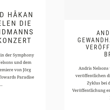
ND HÅKAN
ELEN DIE
WIDMANNS
AND
KONZERT
GEWANDH
VERÖF
B
 in der Symphony
Nelsons und dem
Andris Nelsons
emiere von Jörg
veröffentlichen d
owards Paradise
Zyklus bei
..
Veröffentlichung en